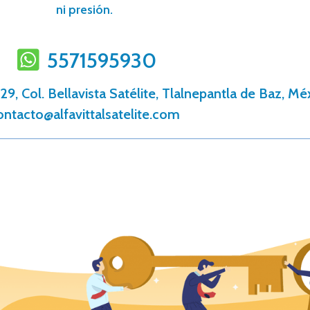
ni presión.
5571595930
9, Col. Bellavista Satélite, Tlalnepantla de Baz, Mé
ontacto@alfavittalsatelite.com