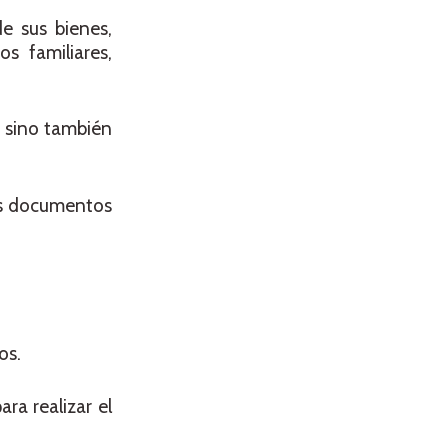
e sus bienes,
s familiares,
, sino también
tes documentos
os.
ra realizar el