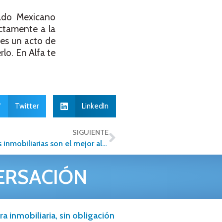
iado Mexicano
ctamente a la
es un acto de
lo. En Alfa te
Twitter
LinkedIn
SIGUIENTE
Tecnología que suma: por qué las plataformas inmobiliarias son el mejor aliado para cerrar más ventas y rentas
ERSACIÓN
a inmobiliaria, sin obligación