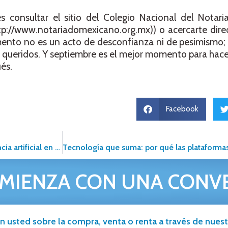
 consultar el sitio del Colegio Nacional del Notar
p://www.notariadomexicano.org.mx)) o acercarte dire
ento no es un acto de desconfianza ni de pesimismo; 
s queridos. Y septiembre es el mejor momento para hacer
és.
Facebook
Doorvel lanza su ChatBot IA: un paso firme hacia la inteligencia artificial en el sector inmobiliario
MIENZA CON UNA CONV
n usted sobre la compra, venta o renta a través de nuestr