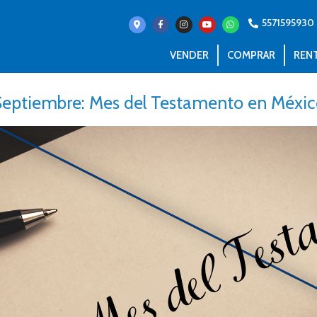
5571595930
VENDER
COMPRAR
REN
Septiembre: Mes del Testamento en Méxic