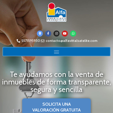
5571595930
contacto@alfavittalsatelite.com
Te ayudamos con la venta de
inmuebles de forma transparente,
segura y sencilla
SOLICITA UNA
VALORACIÓN GRATUITA