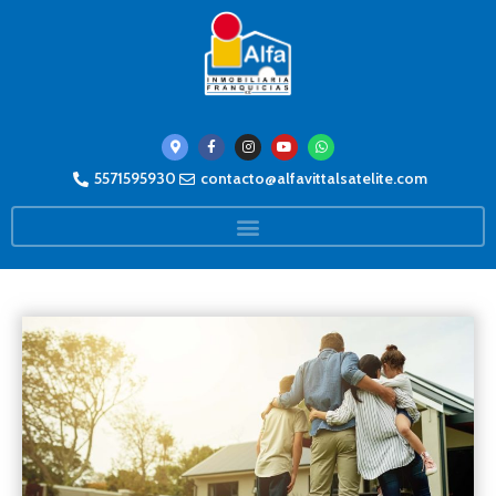
5571595930
contacto@alfavittalsatelite.com